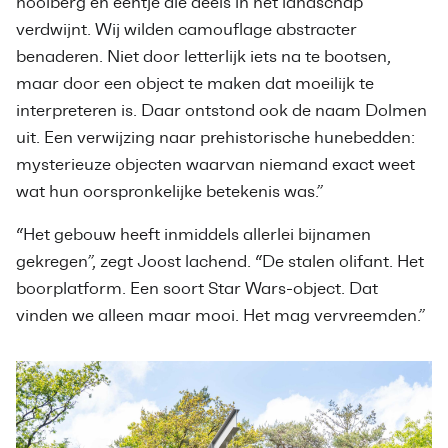
hooiberg en eentje die deels in het landschap
verdwijnt. Wij wilden camouflage abstracter
benaderen. Niet door letterlijk iets na te bootsen,
maar door een object te maken dat moeilijk te
interpreteren is. Daar ontstond ook de naam Dolmen
uit. Een verwijzing naar prehistorische hunebedden:
mysterieuze objecten waarvan niemand exact weet
wat hun oorspronkelijke betekenis was.”
“Het gebouw heeft inmiddels allerlei bijnamen
gekregen”, zegt Joost lachend. “De stalen olifant. Het
boorplatform. Een soort Star Wars-object. Dat
vinden we alleen maar mooi. Het mag vervreemden.”