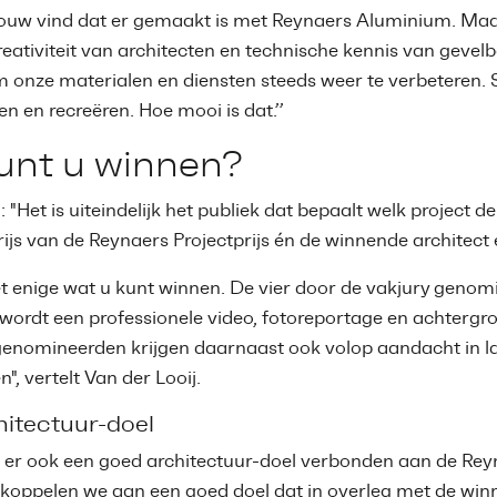
uw vind dat er gemaakt is met Reynaers Aluminium. Maar i
creativiteit van architecten en technische kennis van geve
m onze materialen en diensten steeds weer te verbeter
n en recreëren. Hoe mooi is dat.’’
unt u winnen?
: "Het is uiteindelijk het publiek dat bepaalt welk project
rijs van de Reynaers Projectprijs én de winnende architec
het enige wat u kunt winnen. De vier door de vakjury genom
 wordt een professionele video, fotoreportage en achtergro
genomineerden krijgen daarnaast ook volop aandacht in la
", vertelt Van der Looij.
itectuur-doel
s er ook een goed architectuur-doel verbonden aan de Reyna
 koppelen we aan een goed doel dat in overleg met de win