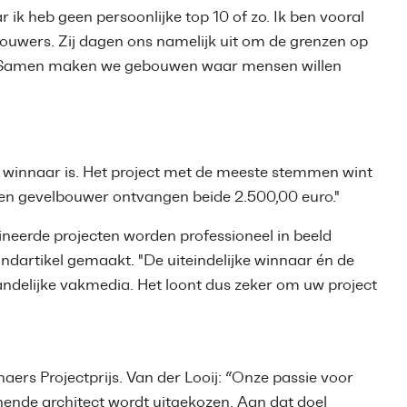
k heb geen persoonlijke top 10 of zo. Ik ben vooral
lbouwers. Zij dagen ons namelijk uit om de grenzen op
en. Samen maken we gebouwen waar mensen willen
 de winnaar is. Het project met de meeste stemmen wint
t en gevelbouwer ontvangen beide 2.500,00 euro."
ineerde projecten worden professioneel in beeld
ndartikel gemaakt. "De uiteindelijke winnaar én de
ndelijke vakmedia. Het loont dus zeker om uw project
ers Projectprijs. Van der Looij: “Onze passie voor
nende architect wordt uitgekozen. Aan dat doel