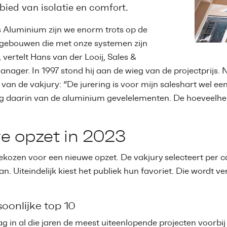
bied van isolatie en comfort.
s Aluminium zijn we enorm trots op de
in gebouwen die met onze systemen zijn
, vertelt Hans van der Looij, Sales &
ager. In 1997 stond hij aan de wieg van de projectprijs. Na 
 lid van de vakjury: “De jurering is voor mijn saleshart wel 
g daarin van de aluminium gevelelementen. De hoeveelheid 
e opzet in 2023
ekozen voor een nieuwe opzet. De vakjury selecteert per ca
an. Uiteindelijk kiest het publiek hun favoriet. Die wordt 
oonlijke top 10
ag in al die jaren de meest uiteenlopende projecten voorb