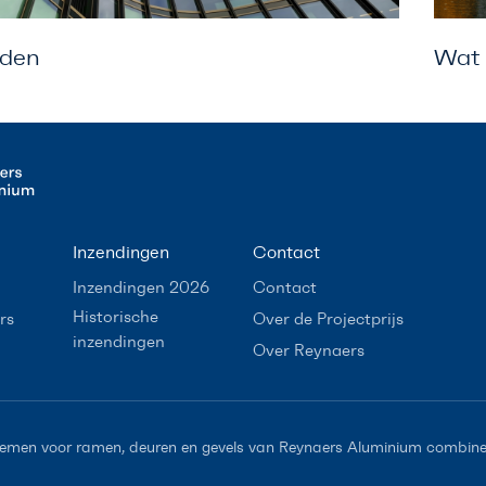
den
Wat 
Inzendingen
Contact
Inzendingen 2026
Contact
Historische
rs
Over de Projectprijs
inzendingen
Over Reynaers
emen voor ramen, deuren en gevels van Reynaers Aluminium combiner