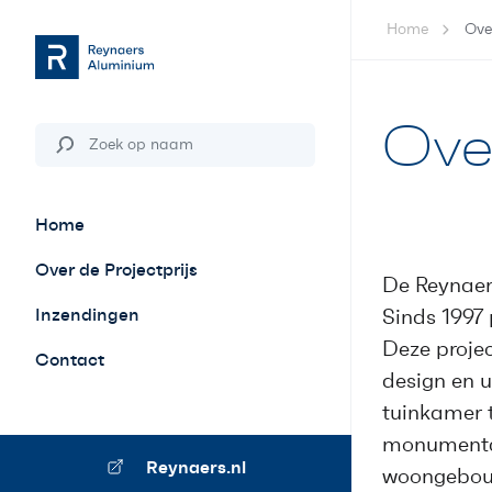
Home
Over
Over
Home
Over de Projectprijs
De Reynaers
Inzendingen
Sinds 1997 
Deze projec
Contact
design en u
tuinkamer 
monumental
Reynaers.nl
woongebouw