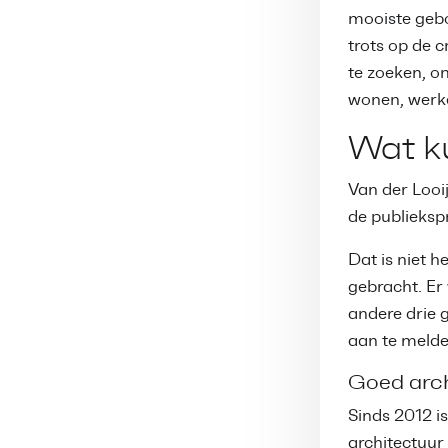
mooiste gebo
trots op de 
te zoeken, o
wonen, werke
Wat k
Van der Looij
de publieksp
Dat is niet 
gebracht. Er
andere drie 
aan te melden
Goed arch
Sinds 2012 i
architectuur