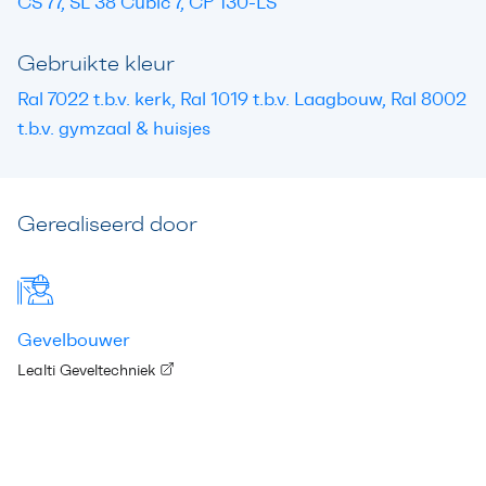
CS 77, SL 38 Cubic 7, CP 130-LS
Gebruikte kleur
Ral 7022 t.b.v. kerk, Ral 1019 t.b.v. Laagbouw, Ral 8002
t.b.v. gymzaal & huisjes
Gerealiseerd door
Gevelbouwer
Lealti Geveltechniek