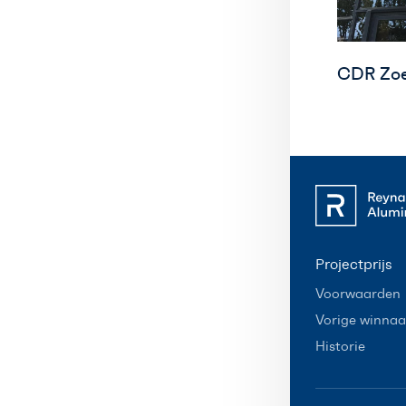
CDR Zoe
Projectprijs
Voorwaarden
Vorige winnaa
Historie