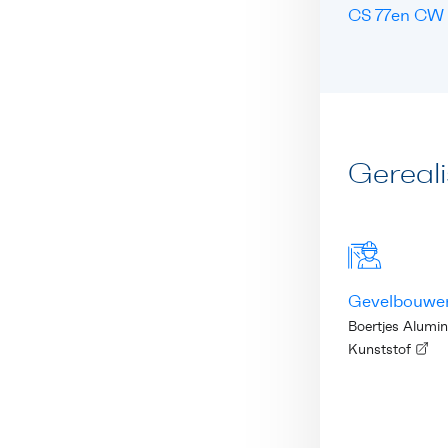
CS 77en CW
Gereal
Gevelbouwe
Boertjes Alumi
Kunststof