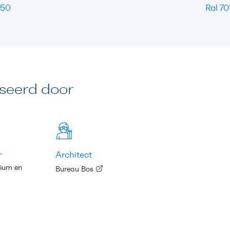
 50
Ral 70
iseerd door
r
Architect
nium en
Bureau Bos