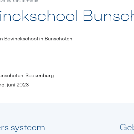
ovatie/transformatie
inckschool Bunsc
n Bavinckschool in Bunschoten.
Bunschoten-Spakenburg
g: juni 2023
rs systeem
Geb