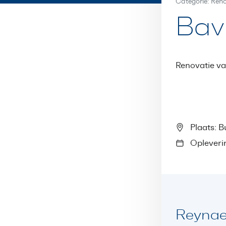
Categorie: Ren
Bav
Renovatie va
Plaats: 
Opleverin
Reynae