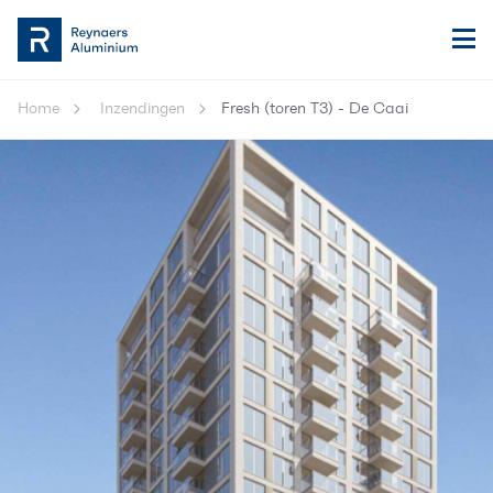
Home
Inzendingen
Fresh (toren T3) - De Caai