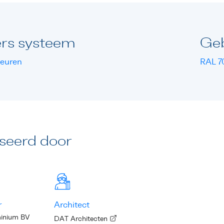
rs systeem
Geb
deuren
RAL 7
iseerd door
r
Architect
minium BV
DAT Architecten