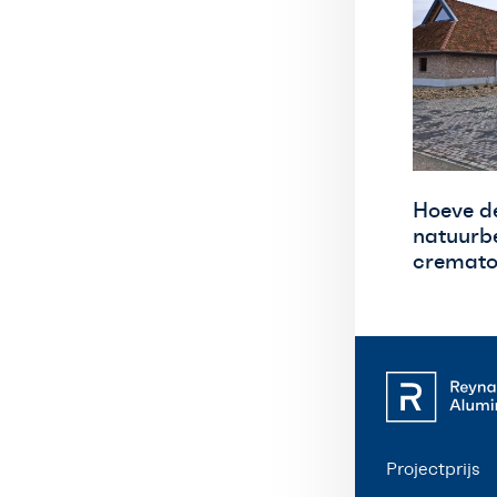
Hoeve d
natuurb
cremato
Projectprijs