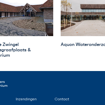
e Zwingel
Aquon Wateronderzo
egraafplaats &
rium
Inzendingen
Contact