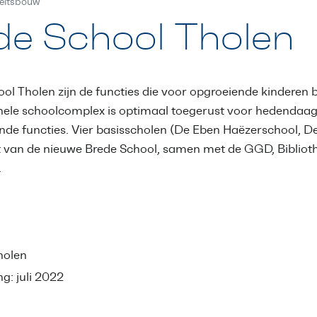
teitsbouw
de School Tholen
ol Tholen zijn de functies die voor opgroeiende kinderen b
nele schoolcomplex is optimaal toegerust voor hedendaag
de functies. Vier basisscholen (De Eben Haëzerschool, 
t van de nieuwe Brede School, samen met de GGD, Bibliot
.
holen
g: juli 2022