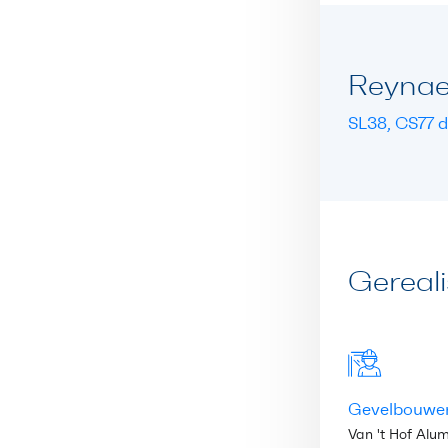
Reynae
SL38, CS77 
Gereal
Gevelbouwe
Van 't Hof Alu