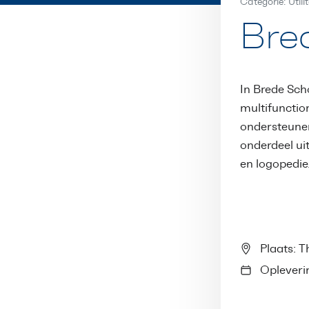
Categorie: Utili
Bre
In Brede Scho
multifunctio
ondersteunen
onderdeel ui
en logopedie
Plaats: T
Opleverin